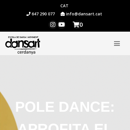
CAT
647 290 077
info@dansart.cat
0
POLE DANCE:
APROFITA EL