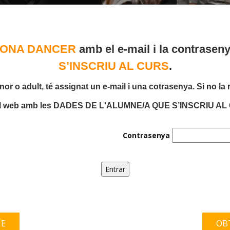
ZONA DANCER
amb el e-mail i la contrasen
S’INSCRIU AL CURS
.
r o adult, té assignat un e-mail i una cotrasenya. Si no la
l web amb les DADES DE L'ALUMNE/A QUE S’INSCRIU AL CU
Contrasenya
ME
OB