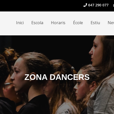
647 290 077
Inici
Escola
Horaris
École
Estiu
Ne
ZONA DANCERS