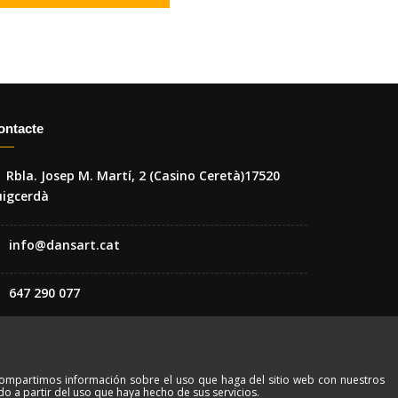
ontacte
Rbla. Josep M. Martí, 2 (Casino Ceretà)17520
uigcerdà
info@dansart.cat
647 290 077
, compartimos información sobre el uso que haga del sitio web con nuestros
o a partir del uso que haya hecho de sus servicios.