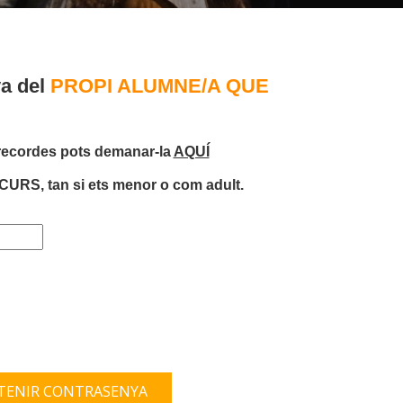
ya del
PROPI ALUMNE/A QUE
 recordes pots demanar-la
AQUÍ
RS, tan si ets menor o com adult.
TENIR CONTRASENYA