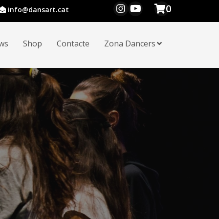
0
info@dansart.cat
ws
Shop
Contacte
Zona Dancers