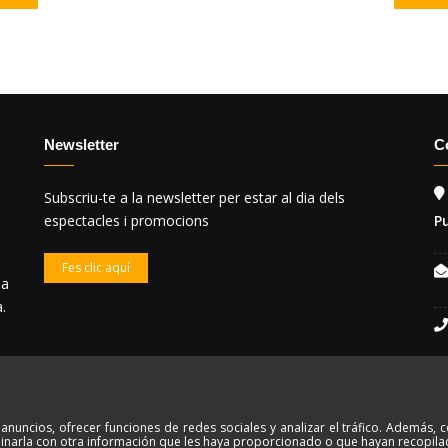
Newsletter
C
Subscriu-te a la newsletter per estar al dia dels
espectacles i promocions
P
Fes clic aquí
 a
.
s anuncios, ofrecer funciones de redes sociales y analizar el tráfico. Además
Copyright ©2020 Dansart. All Rights Reserved. Powered by
Fitcloud
inarla con otra información que les haya proporcionado o que hayan recopilad